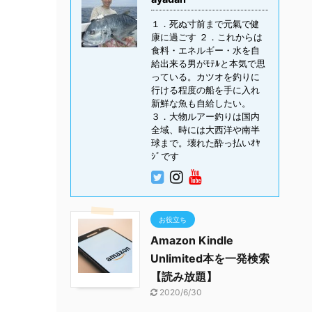
１．死ぬ寸前まで元氣で健
康に過ごす ２．これからは
食料・エネルギー・水を自
給出来る男がﾓﾃﾙと本気で思
っている。カツオを釣りに
行ける程度の船を手に入れ
新鮮な魚も自給したい。
３．大物ルアー釣りは国内
全域、時には大西洋や南半
球まで。壊れた酔っ払いｵﾔ
ｼﾞです
お役立ち
Amazon Kindle
Unlimited本を一発検索
【読み放題】
2020/6/30