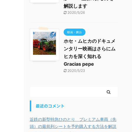
解説します
2020/5/26
映画・舞台
ホセ・ムヒカのドキュメ
ンタリー映画はさらにム
ヒカを深く知れる
Gracias pepe
2020/5/23
最近のコメント
近鉄の新型特急ひのとり プレミアム車両（先
頭）の最前列シートを予約購入する方法を解説