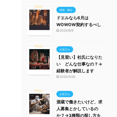
映画・舞台
ドエルなら6月は
WOWOW契約するべし
2020/6/9
お役立ち
【見習い】杜氏になりた
い どんな仕事なの？→
経験者が解説します
2020/5/26
お役立ち
酒蔵で働きたいけど、求
人募集とかしているの
か？→3種類の探し方を