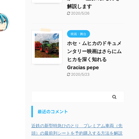
解説します
2020/5/26
映画・舞台
ホセ・ムヒカのドキュメ
ンタリー映画はさらにム
ヒカを深く知れる
Gracias pepe
2020/5/23
最近のコメント
近鉄の新型特急ひのとり プレミアム車両（先
頭）の最前列シートを予約購入する方法を解説