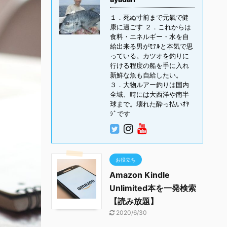
１．死ぬ寸前まで元氣で健
康に過ごす ２．これからは
食料・エネルギー・水を自
給出来る男がﾓﾃﾙと本気で思
っている。カツオを釣りに
行ける程度の船を手に入れ
新鮮な魚も自給したい。
３．大物ルアー釣りは国内
全域、時には大西洋や南半
球まで。壊れた酔っ払いｵﾔ
ｼﾞです
お役立ち
Amazon Kindle
Unlimited本を一発検索
【読み放題】
2020/6/30