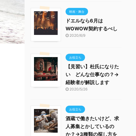
映画・舞台
ドエルなら6月は
WOWOW契約するべし
2020/6/9
お役立ち
【見習い】杜氏になりた
い どんな仕事なの？→
経験者が解説します
2020/5/26
お役立ち
酒蔵で働きたいけど、求
人募集とかしているの
か？→3種類の探し方を